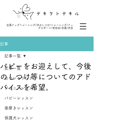
出張ドッグトレーニング/犬のしつけ/トレーニング/ドッ
グスポーツ/世田谷/目黒/渋谷
記事
記事一覧
パピーをお迎えして、今後
記事一覧
のしつけ等についてのアド
カウンセリング
バイスを希望。
ジュニアレッスン
パピーレッスン
歯磨きレッスン
保護犬レッスン