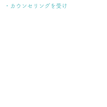
・カウンセリングを受け
てみた感想をお願いしま
す。
今やった方が良いこと、ゆっくり取り
組めば良いことなど、本を読むだけで
は分からなかった疑問を、細かなこと
にも一つずつ丁寧に教えていただきま
した。
今後の愛犬との生活をより具体的に、
かつ前向きにイメージできるようにな
り感謝しております。
・カウンセリングを申し
込もうか悩んでいる方へ
一言お願いします。
もし子犬との生活で不安なことがある