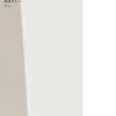
保護犬レッ
スン